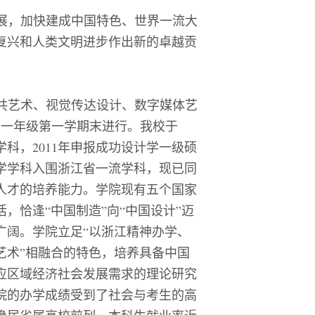
展，加快建成中国特色、世界一流大
复兴和人类文明进步作出新的卓越贡
共艺术、视觉传达设计、数字媒体艺
在一年级第一学期末进行。我校于
学科，
2011
年申报成功设计学一级硕
学学科入围浙江省一流学科，现已同
人才的培养能力。学院现有五个国家
活，恰逢
“
中国制造
”
向
“
中国设计
”
迈
广阔。学院立足
“
以浙江精神办学、
艺术
”
相融合的特色，培养具备中国
应区域经济社会发展需求的理论研究
院的办学成绩受到了社会与考生的高