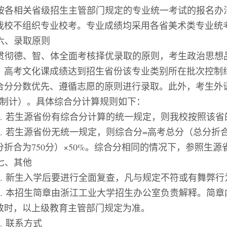
按各相关省级招生主管部门规定的专业统一考试的报名办
我校不组织专业校考。专业成绩均采用各省美术类专业统
六、录取原则
贯彻德、智、体全面考核择优录取的原则，考生政治思想
，高考文化课成绩达到招生省份该专业类别所在批次控制
合分分数优先、遵循志愿的原则进行录取
。
此外，考生
外
制计）。
具体
综合分计算
规则如下
：
1.
若生源省份有综合分计算的统一规定，则我校按照该省
2.
若生源省份无统一规定，则综合分
=
高考总分（总分折
分折合为
750
分）×
50%
。
综合分相同的情况下，参照
生源
七、
其他
.
新生入学后要进行全面复查，凡与规定不符或有舞弊行
.
本招生简章由浙江工业大学招生办公室负责解释。简章
致时，以上级教育主管部门规定为准。
.
联系方式