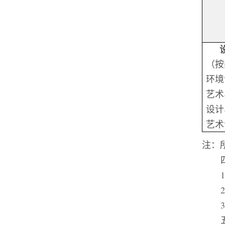
（按
环境
艺术
设计
艺术
注：
1
2
3