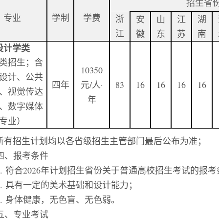
招生省
专业
学制
学费
浙
安
山
江
湖
江
徽
东
苏
南
设计学类
类招生；含
10350
设计、公共
四年
元
/
人
·
83
16
16
16
16
、视觉传达
年
、数字媒体
专业）
所有招生计划均以各省级招生主管部门最后公布为准；
四、报考条件
.
符合
202
6
年计划招生省份关于普通高校招生考试的报考
.
具有一定的美术基础和设计能力；
.
身体健康，无色盲、无色弱。
五、专业考试