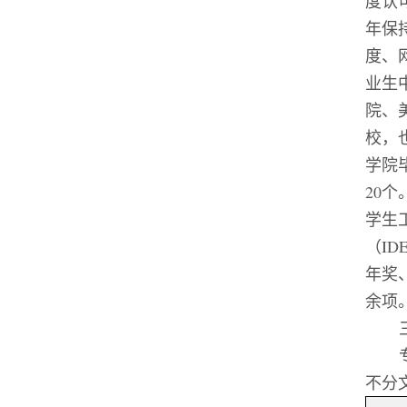
度认
年保
度、
业生
院、
校，
学院
20
个
学生
（
ID
年奖
余项
不分