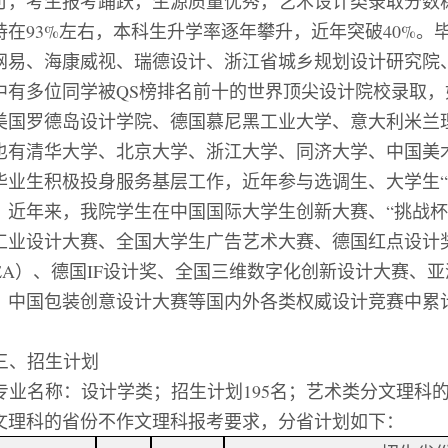
可，考生报考踊跃，生源质量优秀，艺术设计类录取分数
持在
93%
左右，本科生升学率逐年攀升，近年突破
40%
。
网易、海康威视、瑞德设计、浙江省城乡规划设计研究院
中有多位同学被
QS
榜排名前十的世界顶尖设计院校录取，
美国罗德岛设计学院、德国慕尼黑工业大学、意大利米兰
也有清华大学、北京大学、浙江大学、同济大学、中国美
毕业生积极投身服务基层工作，近年参与选调生、大学生
“
。近年来，我院学生在中国国际大学生创新大赛、
“
挑战杯
工业设计大赛、全国大学生广告艺术大赛、德国红点设计
EA
）、德国
IF
设计奖、全国三维数字化创新设计大赛、亚
、中国包装创意设计大赛等国内外各类权威设计竞赛中累
。
三、招生计划
专业名称：设计学类；招生计划
195
名；艺术类分文理科
文理科的省份不作文理科报考要求，分省计划如下：