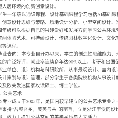
型人居环境的创新创意设计。
学生一年级以通识课程、设计基础课程学习包括
AI
基础课
、创意设计思维与策略、场地设计分析、小型空间设计、
四年级可以根据自己的兴趣爱好和发展方向学习公共环境
空间体验艺术、可持续设计、传统园林数字化设计、文化
居等课程。
毕业去向：本专业自开办以来，学生的创造性思维能力、
会的广泛好评，就业率连续多年达
90%
以上，考研和出国
事业单位、设计机构与科研院所，从事景观设计、室内设
设计策划与设计管理，部分学生于各类院校机构从事设计
校及欧美发达国家攻读硕士、博士学位。
2.
公共艺术
本专业成立于
2005
年，是国内较早建立的公共艺术专业之
学秉持
“
吾城吾乡，美美与共
”
的宗旨，立足浙江丰沃的设
野，致力于提升公共空间的美学品质与人文活力。