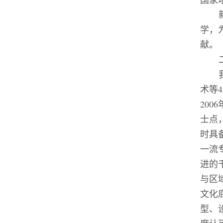
学，
献。
术等
4
2006
士点
时具
一流
进的
与区
文化
型、