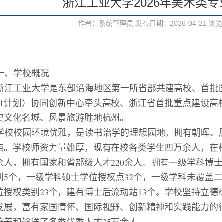
浙江工业大学2026年美术类
作者：系统管理员 发布日期：2026-04-21 浏
一、学校概况
浙江工业大学是东部沿海地区第一所省部共建高校、首批
1
计划）协同创新中心牵头高校、浙江省首批重点建设高
史文化名城、风景旅游胜地杭州。
学校校园环境优雅，是读书治学的理想园地
，
拥有朝晖、
亩
。
学校师资力量雄厚，现有在校
各类学生四万余人，
在
余
人
，
拥有国家
和省部
级人才
220
余
人。拥有一级学科博
别
5
个，一级学科硕士学位授权点
3
2
个，一级学科未覆盖
位授权类别
23
个，建有博士后流动站
13
个
。
学校坚持立德
发展，富有家国情怀、国际视野、创新精神和实践能力的
培养和输送了各类优秀人才
35
万余人。