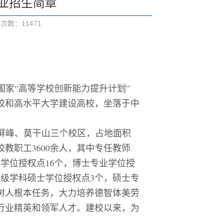
专业招生简章
览次数：
11471
国家
“
高等学校创新能力提升计划
”
校和高水平大学建设高校，坐落于中
屏峰、莫干山三个校区，占地面积
校教职工
3600
余
人，其中专任教师
士学位授权点
16
个，博士专业学位授
二级学科硕士学位授权点
3
个，硕士专
树人根本任务，大力培养德智体美劳
行业精英和领军人才。建校以来，为