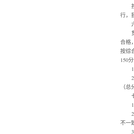
行，
合格
按综
150
分
（总
1
2
不一
3