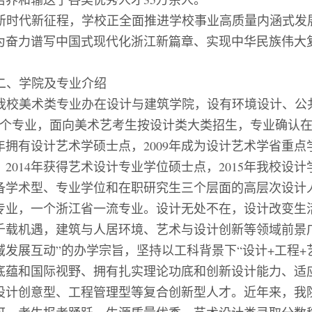
新时代新征程，
学校正
全面推进学校事业高质量内涵式发
为奋力谱写中国式现代化浙江新篇章、实现中华民族伟大
二、学院及专业介绍
我校美术类专业办在设计与建筑学院，设有环境设计、公
个专业，面向美术艺考生按设计类大类招生，专业确认
年拥有设计艺术学硕士点，
2009
年成为设计艺术学省重点
，
2014
年获得艺术设计专业学位硕士点，
2015
年我校设计
备学术型、专业学位和在职研究生三个层面的高层次设计
专业，一个浙江省一流专业。设计无处不在，设计改变生
千载机遇，建筑与人居环境、艺术与设计创新等领域前景
域发展互动
”
的办学宗旨，坚持以工科背景下
“
设计
+
工程
+
底蕴和国际视野、拥有扎实理论功底和创新设计能力、适
设计创意型、工程管理型等复合创新型人才。近年来，我