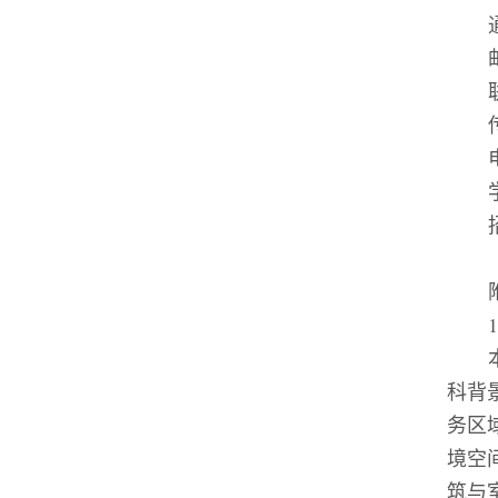
科背
务区
境空
筑与