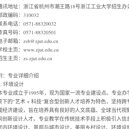
通讯地址：浙江省杭州市潮王路
18
号浙江工业大学招生办
邮政编码：
310032
联系电话：
0571-88320032
传真号码：
0571-88320501
电子邮箱：
zsb@zjut.edu.cn
学校主页：
www.zjut.edu.cn
招生主页：
zs.zjut.edu.cn
附：专业详细介绍
1.
环境设计
本专业成立于
1995
年，现为国家一流专业建设点。专业办
景下的
“
艺术
+
科技
”
复合型创新人才培养为特色，坚持跨
域经济建设，旨在培养具有良好的人文底蕴、全球当代视
间创新设计人才。专业教学在传统技术手段上积极引入信
室内环境设计、景观与城市设计，美丽乡村设计、环境设