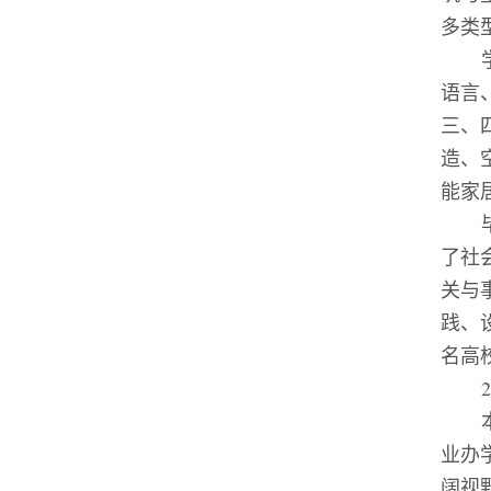
多类
语言
三、
造、
能家
了社
关与
践、
名高
业办
阔视