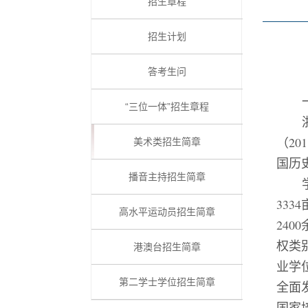
招生章程
招生计划
答考生问
“三位一体”招生章程
（
201
美术类招生简章
国历
播音主持招生简章
3334
高水平运动员招生简章
24
00
权类
港澳台招生简章
业学
第二学士学位招生简章
全面
国家