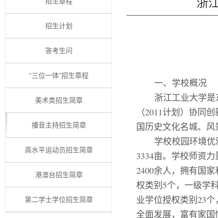
浙
招生章程
招生计划
答考生问
“三位一体”招生章程
一、学校概况
浙江工业大学是
美术类招生简章
（
2011
计划）协同创
国历史文化名城、风
播音主持招生简章
学校校园环境优
高水平运动员招生简章
3334
亩
。
学校师资力
24
00
余
人
，
拥有国家
港澳台招生简章
权类别
5
个，一级学
业学位授权类别
23
个
第二学士学位招生简章
全面发展，富有家国