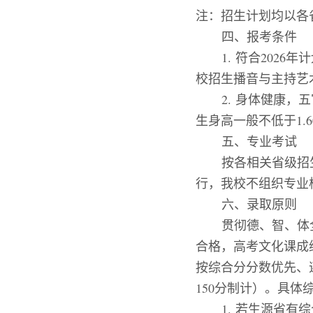
注：招生计划均以各
四、报考条件
1.
符合
202
6
年计
校招生播音与主持艺
2.
身体健康，五
生身高一般不低于
1.6
五、专业考试
按各相关省级招
行，我校不组织专业
六、录取原则
贯彻德、智、体
合格，高考文化课成
按综合分分数优先、
150
分制计）。具体
1.
若生源省有综