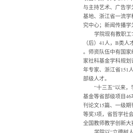
与主持艺术、广告学
基地、浙江省一流学
究中心；新闻传播学
学院现有教职工
（后）
41
人
，
B
类人
。师资队伍中有国家
家社科基金学科规划
年专家、浙江省
151
部级人才。
“
十三五
”
以来，
基金等省部级项目
46
刊论文
15
篇、一级期
等奖
3
项，省哲学社
全国教师教学创新大
学院以
“
立德树