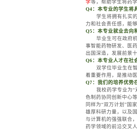
学
等，帮助学生将药
Q4
：本专业的学生将
学生将拥有扎实
力和社会责任感，能
Q5
：本专业就业去向
毕业生可在政府
事智能药物研发、医
出国深造，发展前景
Q6
：本专业人才在社
双学位毕业生在
着重要作用，是推动
Q7
：我们的培养优势
我校药学专业为
“
色制药协同创新中心
同样为
“
双万计划
”
国
雄厚科研力量，以及
与计算机的强强联合
药学领域的前沿交叉