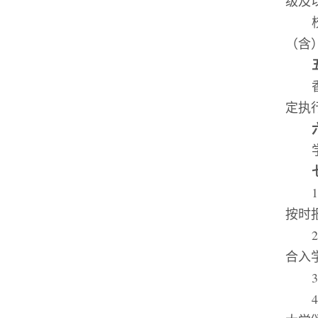
级及
（含
定执
按时
合入