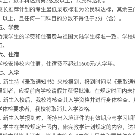
以上，数学科达到第
2
级及以上，公民科达标。
校长推荐计划的考生最低录取标准为公民科达标，其余三
）以上，且任何一门科目的分数不得低于
2
分（含）。
五
、
学费
香港学生
的学费和住宿费与祖国大陆学生标准一致，学校
行。
六、
住宿
学校安排校内住宿，住宿费不超过
1600元/人学年。
七
、
入学
1.
新生持《录取通知书》来校报到，报到时间以《录取通
报到者，应提前向学校请假并获得批准。在规定时间内未
2.
新生入校后，我校将核查其入学资格并进行身体检查。
学体检要求者，我校将取消其入学资格。
3.
新生入学报到时，所持出入境证件的有效期应与学习期
4.
学
生在学校规定年限内，修完教学计划规定的内容，达