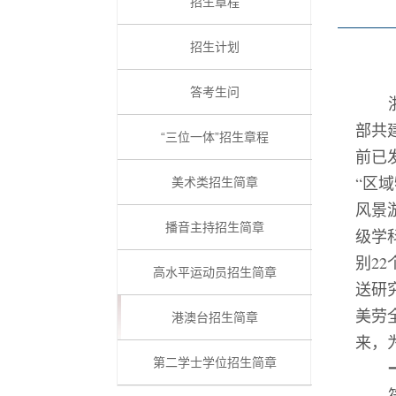
招生章程
招生计划
答考生问
部共
“三位一体”招生章程
前已
“区
美术类招生简章
风景
播音主持招生简章
级学
别2
高水平运动员招生简章
送研
美劳
港澳台招生简章
来，
第二学士学位招生简章