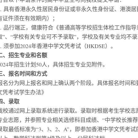
1.
具有
香港永久性居民身份证或非永久性身份证、港澳居
有证件须在有效期内
）
；
2.
品行端正，健康符合《普通高等学校招生体检工作指导
取
”
、
“
学校有关专业可不予录取
”
，学校及有关专业均不录
3.
须参加
202
4
年香港中学文凭考试（
HKDSE
）
。
二、招生专业
和
名额
024
年
招生计划
50
人
，具体招生专业见附件。
三、
报名时间和方式
报名分为网上报名和网上确认两个阶段。具体报名时间和
文凭考试学生办法》
四、录取
我校通过网上录取系统进行录取。录取时根据考生学校志
专业志愿，并参照专业相关选修科目成绩、
“
中学校长推荐
录取最低标准为
“3
、
3
、
2
、
A”
，即参加香港中学文凭考试