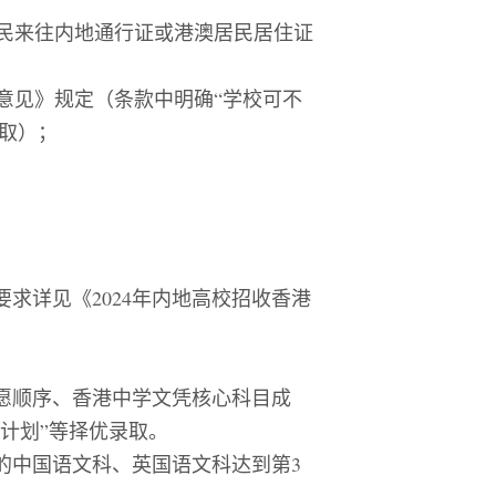
民来往内地通行证或港澳居民居住证
意见》规定（条款中明确
“
学校可不
取）；
要求详见《
202
4
年内地高校招收香港
愿顺序、香港中学文凭核心科目成
计划
”
等择优录取。
的中国语文科、英国语文科达到第
3