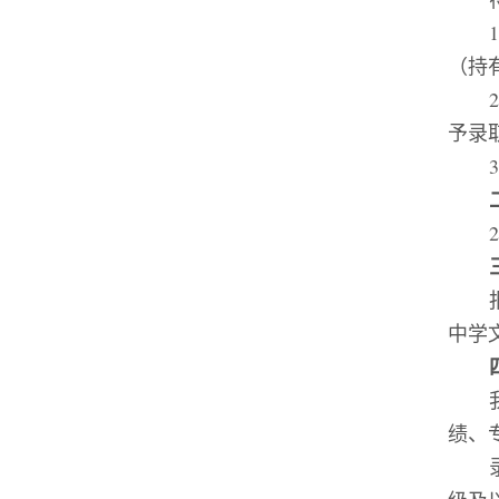
（
持
予录
2
中学
绩、