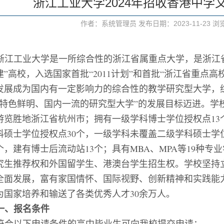
浙江工业大学2024年招收香港中学
作者：系统管理员 发布日期：2023-11-23 
浙江工业大学是一所综合性的浙江省属重点大学，是浙江
建”高校，入选国家首批“2011计划”和首批“浙江省重点高
发展成为国内有一定影响力的综合性的教学研究型大学，
域特色鲜明、国内一流的研究型大学”的发展目标迈进。学
游览胜地浙江省杭州市；拥有一级学科博士学位授权点13
科硕士学位授权点30个，一级学科未覆盖二级学科硕士学
2个，建有博士后流动站
13
个
；
具有
MBA、MPA等19种
究生推荐权和外国留学生、港澳台学生招生权。学校坚持
全面发展，富有家国情怀、国际视野、创新精神和实践能
为国家培养和输送了各类优秀人才30余万人。
一、
报名条件
符合以下申请条件的高中毕业生可向我校提交申请：