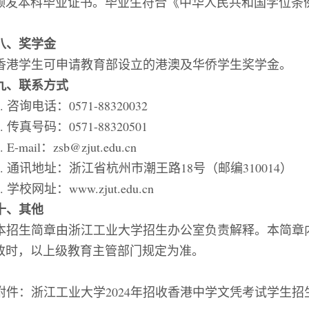
颁发本科毕业证书。毕业生符合《中华人民共和国学位条
八、奖学金
香港学生可申请教育部设立的港澳及华侨学生奖学金。
九、
联系方式
1.
咨询电话：
0571-88320032
2.
传真号码：
0571-88320501
3.
E-mail：zsb@zjut.edu.cn
4.
通讯地址：浙江省杭州市潮王路
18号（邮编310014）
5.
学校网址：
www.zjut.edu.cn
十
、其他
本招生简章由浙江工业大学招生办公室负责解释。本简章
致时，以上级教育主管部门规定为准。
附件：浙江工业大学
2024年招收
香港中学文凭考试学生
招