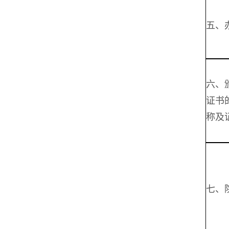
五、
六、
证书
称及
七、