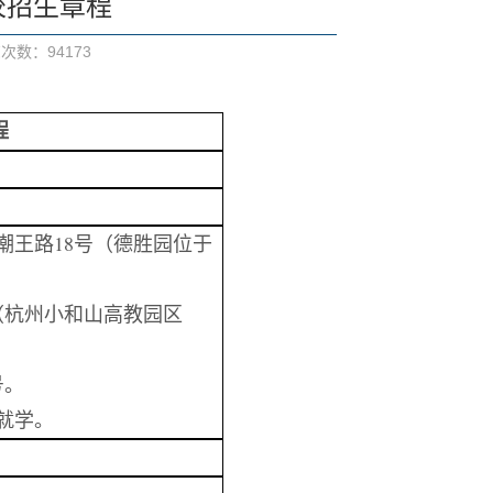
校招生章程
览次数：
94173
程
潮王路18号（德胜园位于
（杭州小和山高教园区
号。
就学。