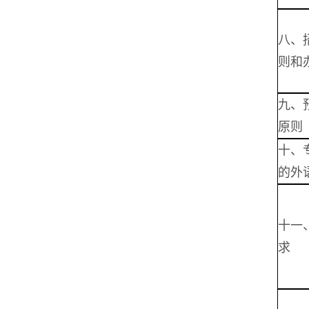
八、
则和
九、
原则
十、
的外
十一
求