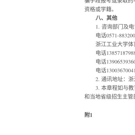
骗手段报考或录取的
资格或学籍。
八、其他
1.
咨询部门及电
电话
0571-88320
浙江工业大学体
电话
1385718798
电话
1390653936
电话
1300367004
2.
通讯地址：浙
3.
本章程如与教
和当地省级招生主管
附
1