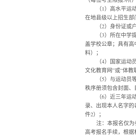
（
1
）高水平运
在地县级以上招生部
（
2
）身份证或
（
3
）
所在中学
盖学校公章；具有高
料）；
（
4
）
国家运动
文化教育网
”
或
“
体教
（
5
）
与运动员
秩序册须包含封面、
（
6
）
近三年运
录、出现本人名字的
件
2
）
；
注：本报名仅为
高考报名手续，根据