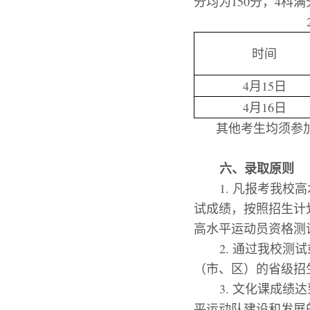
分均为
150
分，
4
科满
时间
4
月
15
日
4
月
16
日
其他考生均须参
六、录取原则
1.
凡报考我校高
试成绩，按照招生计
高水平运动员资格测
2.
通过我校测试
（市、区）的省级招
3.
文化课成绩达
平运动队建设和发展