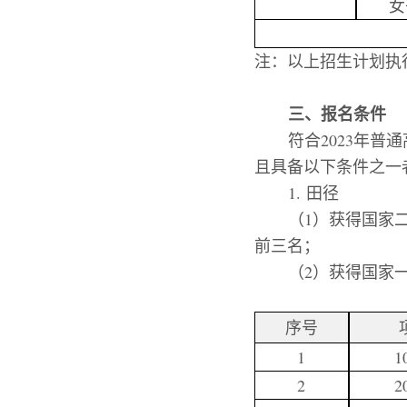
女
注：以上招生计划执
三、报名条件
符合
202
3
年普通
且具备以下条件之一
1.
田径
（
1
）
获得国家
前三名；
（
2
）
获得国家
序号
1
1
2
2