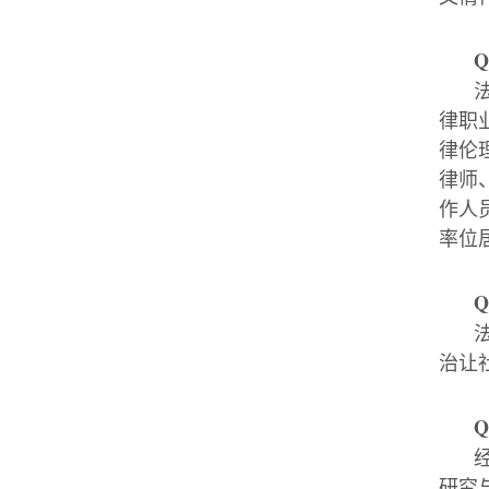
Q
律职
律伦
律师
作人
率位
Q
治让
Q
研究