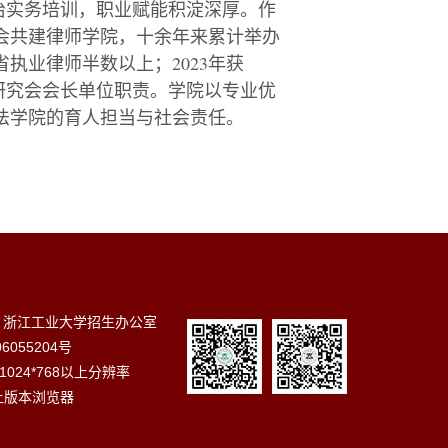
治实务培训，职业赋能积淀深厚。作
会共建律师学院，十余年来累计举办
省执业律师半数以上；
2023
年获
研究会会长单位职责。学院以专业优
法学院的育人担当与社会责任。
 浙江工业大学招生办公室
6055204号
024*768以上分辨率
以上版本浏览器