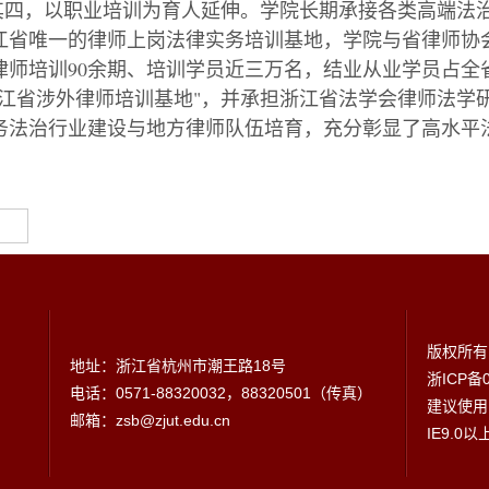
其四，以职业培训为育人延伸。学院长期承接各类高端法
江省唯一的律师上岗法律实务培训基地，学院与省律师协
律师培训
90
余期、培训学员近三万名，结业从业学员占全
江省涉外律师培训基地
"
，并承担浙江省法学会律师法学
务法治行业建设与地方律师队伍培育，充分彰显了高水平
版权所有
地址：浙江省杭州市潮王路18号
浙ICP备0
电话：0571-88320032，88320501（传真）
建议使用1
邮箱：zsb@zjut.edu.cn
IE9.0