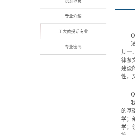
院系纵览
专业介绍
工大教授话专业
Q
专业密码
其一
律条
建设
性，
Q
的基
学；
学；