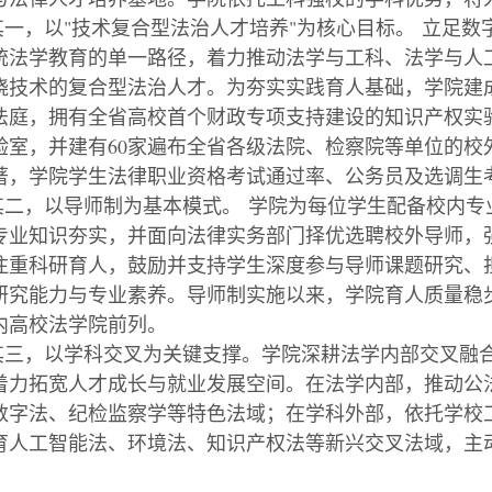
其一，以
"
技术复合型法治人才培养
"
为核心目标。
立足数
统法学教育的单一路径，着力推动法学与工科、法学与人
晓技术的复合型法治人才。为夯实实践育人基础，学院建
法庭，拥有全省高校首个财政专项支持建设的知识产权实
验室，并建有
60
家遍布全省各级法院、检察院等单位的校
著，学院学生法律职业资格考试通过率、公务员及选调生
其二，以导师制为基本模式。
学院为每位学生配备校内专
专业知识夯实，并面向法律实务部门择优选聘校外导师，
注重科研育人，鼓励并支持学生深度参与导师课题研究、
研究能力与专业素养。导师制实施以来，学院育人质量稳
内高校法学院前列。
其三，以学科交叉为关键支撑。学院深耕法学内部交叉融
着力拓宽人才成长与就业发展空间。在法学内部，推动公
数字法、纪检监察学等特色法域；在学科外部，依托学校
育人工智能法、环境法、知识产权法等新兴交叉法域，主
。