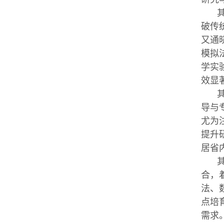
破传
又通
模拟
学实
效显
导与
尤为
提升
居省
合，
法、
点培
需求