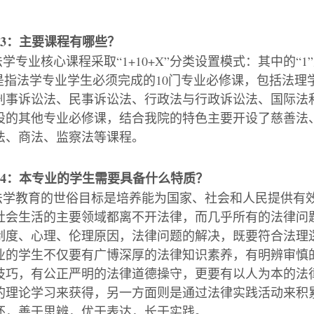
3
：主要课程有哪些？
法学专业核心课程采取
“1+10+X”
分类设置模式：其中的
“1”
是指法学专业学生必须完成的
10
门专业必修课，包括法理
刑事诉讼法、民事诉讼法、行政法与行政诉讼法、国际法
设的其他专业必修课，结合我院的特色主要开设了慈善法
法、商法、监察法等课程。
4
：本专业的学生需要具备什么特质？
法学教育的世俗目标是培养能为国家、社会和人民提供有
社会生活的主要领域都离不开法律，而几乎所有的法律问
制度、心理、伦理原因，法律问题的解决，既要符合法理
业的学生不仅要有广博深厚的法律知识素养，有明辨审慎
技巧，有公正严明的法律道德操守，更要有以人为本的法
的理论学习来获得，另一方面则是通过法律实践活动来积
怀，善于思辨，优于表达，长于实践。