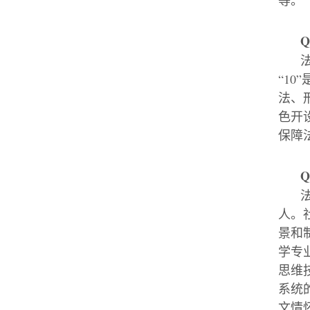
等。
Q
“10”
法、
色开
保障
Q
人。
景和
学专
思维
系统
文情