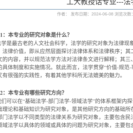
工大教授话专业---法
作者： 发布日期：2024-06-08 浏览次数
1
：本专业的研究对象是什么？
法学是最古老的人文社会科学，法学的研究对象为法律现
、法律价值，即从应然层面探讨法律体系和法律秩序；其
文的内容，并以规范法学方法对法律条文进行解释；其三
的具体制度和实施情况。就此而言，法学贯穿
“
价值
-
规范
-
又有很强的实践性，有着其他学科所无法媲美的魅力。
2
：本专业有哪些研究方向？
我们可以在
“
基础法学
-
部门法学
-
领域法学
”
的体系框架内探
础理论和基础知识为研究对象，是其他研究方向的基础所
部门法学以不同类型的法律关系为研究对象，主要包含民
领域法学以具体的领域或具体的问题为研究对象，主要包