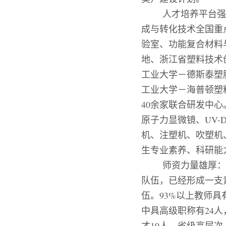
人才培养平台强
成与转化技术全国重
验室、功能复合材料
地、浙江省塑料技术
工业大学－德斯泰塑
工业大学－海普顿塑
40
余家联合研发中心
原子力显微镜、
UV-
机、注塑机、吹塑机
生专业素养、科研能
师资力量雄厚：
队伍，已经形成一支
伍。
93%
以上教师具
中具高级职称有
24
人
才
10
人，省级高层次