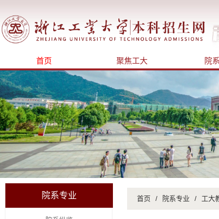
首页
聚焦工大
院
院系专业
首页
/
院系专业
/
工大