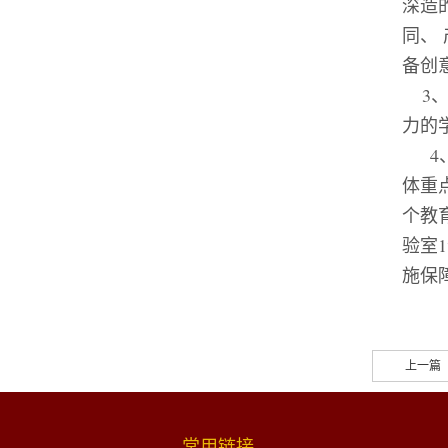
深造
同、
备创
3
力的
4
体重
个教
验室
1
施保
上一篇
常用链接