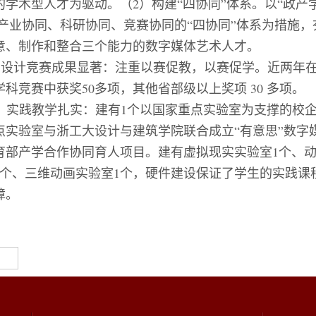
的学术型人才为驱动。（
2
）构建“四协同”体系。以“政产
 产业协同、科研协同、竞赛协同的“四协同”体系为措施，
意、制作和整合三个能力的数字媒体艺术人才。
、设计竞赛成果显著：注重以赛促教，以赛促学。近两年
学科竞赛中获奖
50
多项，其他省部级以上奖项
30
多项。
、实践教学扎实：建有
1
个以国家重点实验室为支撑的校
点实验室与浙工大设计与建筑学院联合成立“有意思”数字
育部产学合作协同育人项目。建有虚拟现实实验室
1
个、
个、三维动画实验室
1
个，硬件建设保证了学生的实践课
障。