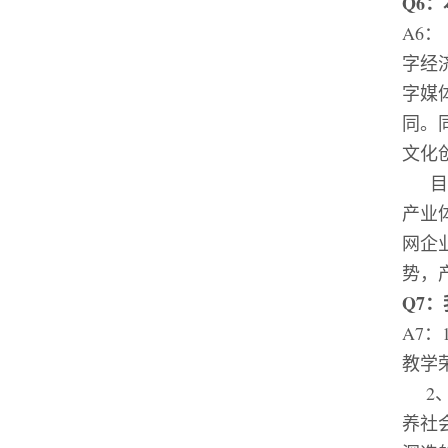
Q6
：
A6
：
字经
字媒
同。
文化
目
产业
网企
势，
Q7
：
A7
：
教学
2
养社