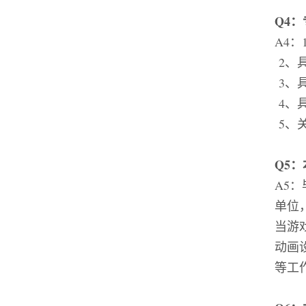
Q4
：
A4
：
2
、
3
、
4
、
5
、
Q5
：
A5
：
单位
当游
动画
等工