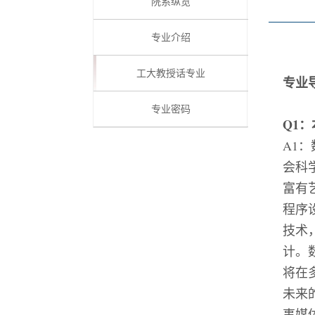
院系纵览
专业介绍
工大教授话专业
专业
专业密码
Q1
：
A1
：
会科
富有
程序
技术
计。
将在
未来
事媒