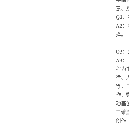
意、
Q2
：
A2
：
择。
Q3
：
A3
：
程为
律、
等，
作、
动画
三维
创作