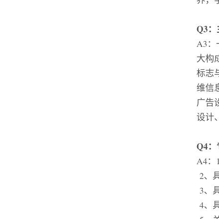
Q3
：
A3
：
大构
标志
维信
广告
设计
Q4
：
A4
：
2
、
3
、
4
、