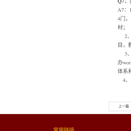
Q7
：
A7
：
4
门，
材；
2
目，
3
办
wor
体系
4
、
上一篇
常用链接