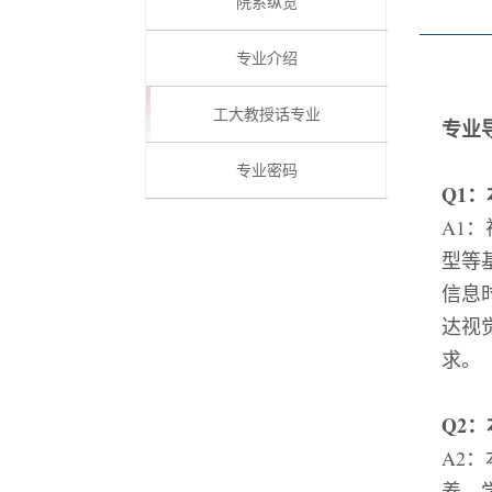
院系纵览
专业介绍
工大教授话专业
专业
专业密码
Q1
：
A1
：
型等
信息
达视
求。
Q2
：
A2
：
养，