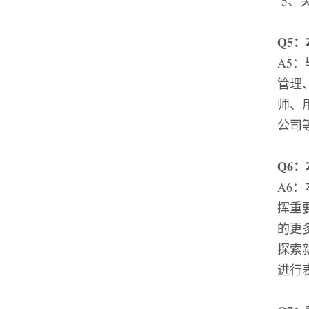
5
、
Q5
：
A5
：
管理
师、
公司
Q6
：
A6
：
挥重
的更
探索
进行