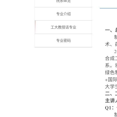
院系纵览
专业介绍
工大教授话专业
一、
专业密码
术、
2
合成
系。
绿色
+
国
大学
二、
主讲
Q1
：