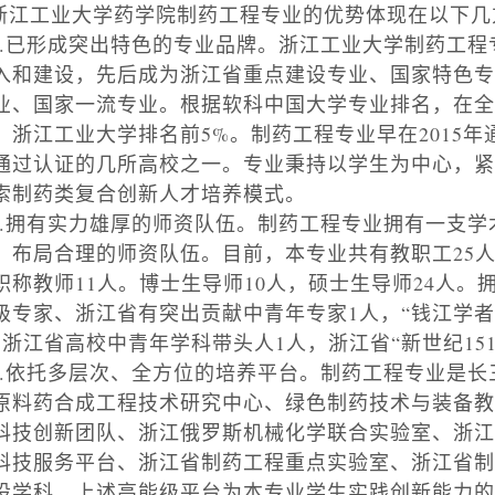
浙江工业大学药学院制药工程专业的优势体现在以下几
.
已形成突出特色的专业品牌。浙江工业大学制药工程
入和建设，先后成为浙江省重点建设专业、国家特色专业
业、国家一流专业。根据软科中国大学专业排名，在全
，浙江工业大学排名前
5%
。制药工程专业早在
2015
年
通过认证的几所高校之一。专业秉持以学生为中心，紧
索制药类复合创新人才培养模式。
.
拥有实力雄厚的师资队伍。制药工程专业拥有一支学
、布局合理的师资队伍。目前，本专业共有教职工
25
职称教师
11
人。博士生导师
10
人，硕士生导师
24
人。
级专家、浙江省有突出贡献中青年专家
1
人，“钱江学者
，浙江省高校中青年学科带头人
1
人，浙江省“新世纪
15
.
依托多层次、全方位的培养平台。制药工程专业是长
原料药合成工程技术研究中心、绿色制药技术与装备教
科技创新团队、浙江俄罗斯机械化学联合实验室、浙江
科技服务平台、浙江省制药工程重点实验室、浙江省制
设学科。上述高能级平台为本专业学生实践创新能力的