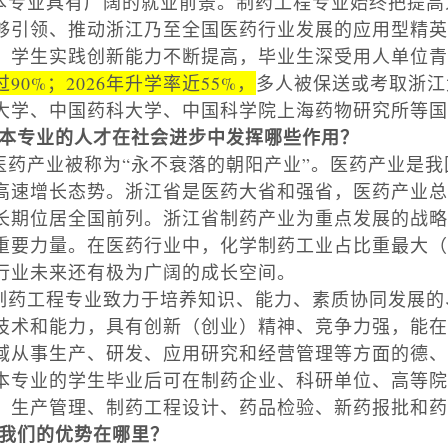
本专业具有广阔的就业前景。制药工程专业始终把提高
够引领、推动浙江乃至全国医药行业发展的应用型精英
，学生实践创新能力不断提高，毕业生深受用人单位青
过
90%
；
2026
年升学率近
55%
，
多人被保送或考取浙江
大学、中国药科大学、中国科学院上海药物研究所等国
本专业的人才在社会进步中发挥哪些作用？
医药产业被称为
“永不衰落的朝阳产业”。医药产业是
高速增长态势。浙江省是医药大省和强省，医药产业总
长期位居全国前列。浙江省制药产业为重点发展的战略
重要力量。在医药行业中，化学制药工业占比重最大（
行业未来还有极为广阔的成长空间。
制药工程专业致力于培养知识、能力、素质协同发展的
技术和能力，具有创新（创业）精神、竞争力强，能在
域从事生产、研发、应用研究和经营管理等方面的德、
本专业的学生毕业后可在制药企业、科研单位、高等院
、生产管理、制药工程设计、药品检验、新药报批和药
我们的优势在哪里？