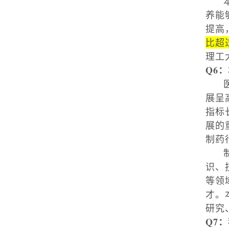
养能
提高
比超
理工
Q6
：
展呈
指标
展的
制药
识、
等领
才。
研究
Q7
：