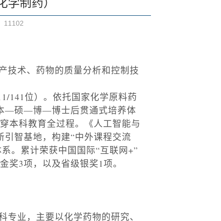
（化学制药）
：
11102
产技术、药物的质量分析和控制技
11/141
位）。依托国家化学原料药
本
—
硕
—
博
—
博士后贯通式培养体
穿本科教育全过程
。
《人工智能与
新引智基地，构建
“
中外课程交流
体系
。
累计荣获中国国际
“
互联网
+
”
金奖
3
项，以及省级银奖
1
项。
科专业，主要以化学药物的研究、