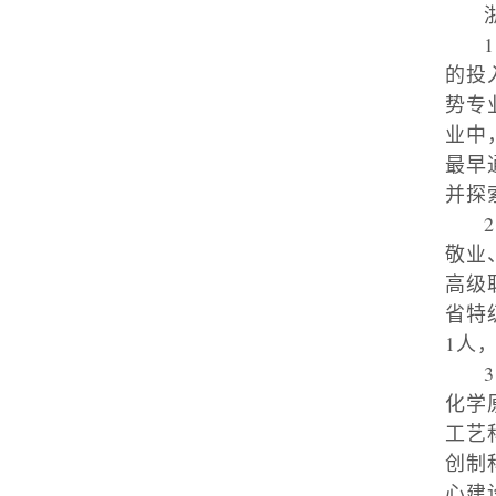
1
的投
势专
业中
最早
并探
2
敬业
高级
省特
1
人
3
化学
工艺
创制
心建