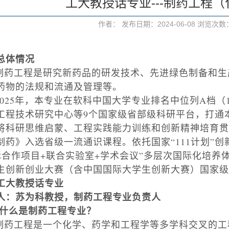
工大教授话专业---制药工程
作者： 发布日期：2024-06-08 浏览次数
总体情况
制药工程是研究新药品的研发技术、先进绿色制备和生
药物的法规和流通及管理等。
025
年，本专业在软科中国大学专业排名中位列
A
档（
工程技术研究中心等
9
个国家级省部级科研平台，打通
将科研思维启蒙、工程实践能力训练和创新精神培育贯
制药》入选省级一流通识课程
。
依托国家
“
111
计划
”
创
际合作项目
+
联合实验室
+
学术会议
”
多层次国际化培养
生创新创业大赛（含中国国际大学生创新大赛）国家级
工大教授话专业
人：苏为科教授，制药工程专业负责人
什么是制药工程专业？
制药工程是一个化学、药学和工程学等多学科交叉的工