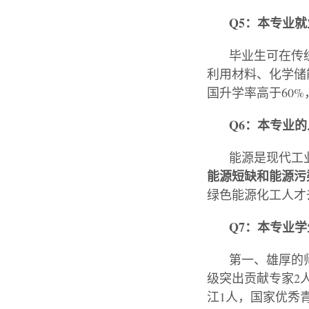
Q5：本专业
毕业生可在传
利用材料、化学储
国升学率
高
于
60
%
Q6：本专业
能源是现代工
能源短缺和能源污
绿色能源化工人才
Q7：本专业
第一、雄厚的
级突出贡献专家
2
江
1人
，
国家优秀