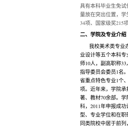
具有本科毕业生免试
量放在突出位置，学
34
项、国家级奖
215
二、学院及专业介绍
我校美术类专业
业设计等五个本科专
师
10
人，副高职称
33
指导委员会委员
1
名
省重点特色专业
1
个
项。近年来，学院承
著、教材
70
余部。学
科，
2011
年申报
成功
型、专业学位和在职
同类院校中居于前列