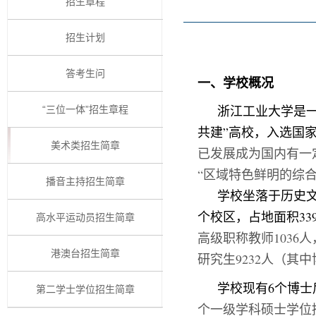
招生章程
招生计划
答考生问
一、学校概况
浙江工业大学是
“三位一体”招生章程
共建”高校，入选国家
美术类招生简章
已发展成为国内有一
“区域特色鲜明的综
播音主持招生简章
学校坐落于历史
个校区，占地面积
33
高水平运动员招生简章
高级职称教师
1036
人
港澳台招生简章
研究生
9232
人（其中
学校现有
6
个博士
第二学士学位招生简章
个一级学科硕士学位