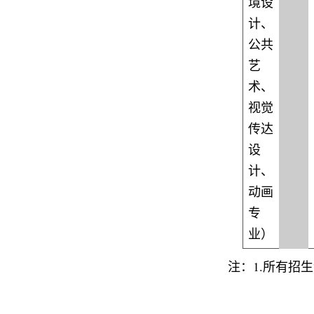
境设
计、
公共
艺
术、
视觉
传达
设
计、
动画
专
业）
注：
1.所有招